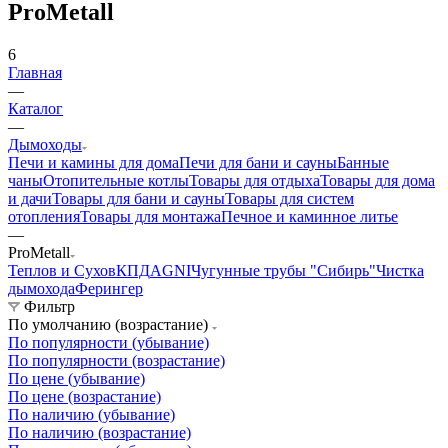
ProMetall
6
Главная
—
Каталог
—
Дымоходы
Печи и камины для дома
Печи для бани и сауны
Банные
чаны
Отопительные котлы
Товары для отдыха
Товары для дома
и дачи
Товары для бани и сауны
Товары для систем
отопления
Товары для монтажа
Печное и каминное литье
—
ProMetall
Теплов и Сухов
КПД
AGNI
Чугунные трубы "Сибирь"
Чистка
дымохода
Ферингер
Фильтр
По умолчанию (возрастание)
По популярности (убывание)
По популярности (возрастание)
По цене (убывание)
По цене (возрастание)
По наличию (убывание)
По наличию (возрастание)