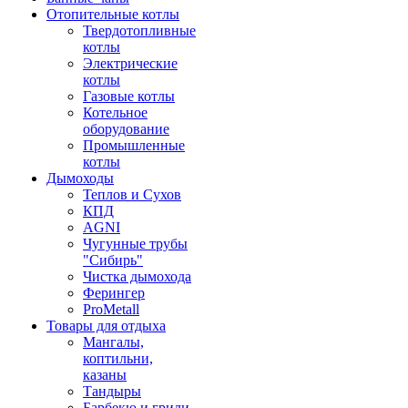
Отопительные котлы
Твердотопливные
котлы
Электрические
котлы
Газовые котлы
Котельное
оборудование
Промышленные
котлы
Дымоходы
Теплов и Сухов
КПД
AGNI
Чугунные трубы
"Сибирь"
Чистка дымохода
Ферингер
ProMetall
Товары для отдыха
Мангалы,
коптильни,
казаны
Тандыры
Барбекю и грили