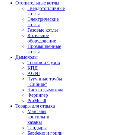
Отопительные котлы
Твердотопливные
котлы
Электрические
котлы
Газовые котлы
Котельное
оборудование
Промышленные
котлы
Дымоходы
Теплов и Сухов
КПД
AGNI
Чугунные трубы
"Сибирь"
Чистка дымохода
Ферингер
ProMetall
Товары для отдыха
Мангалы,
коптильни,
казаны
Тандыры
Барбекю и грили