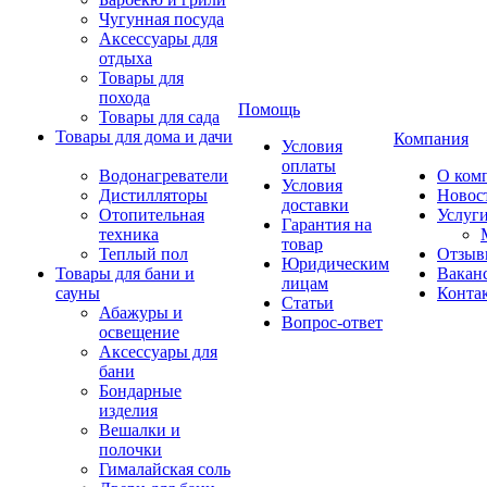
Чугунная посуда
Аксессуары для
отдыха
Товары для
похода
Помощь
Товары для сада
Товары для дома и дачи
Компания
Условия
оплаты
Водонагреватели
О ком
Условия
Дистилляторы
Новос
доставки
Отопительная
Услуг
Гарантия на
техника
товар
Теплый пол
Отзыв
Юридическим
Товары для бани и
Вакан
лицам
сауны
Конта
Статьи
Абажуры и
Вопрос-ответ
освещение
Аксессуары для
бани
Бондарные
изделия
Вешалки и
полочки
Гималайская соль