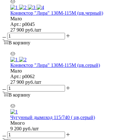
Конвектор "Лира" 130М-115М (цв.черный)
Мало
Арт.: р0045
27 900
руб.
/шт
В корзину
Конвектор "Лира" 130М-115М (цв.серый)
Мало
Арт.: р0062
27 900
руб.
/шт
В корзину
Чугунный дымоход 115/740 ( цв,серый)
Много
9 200
руб.
/шт