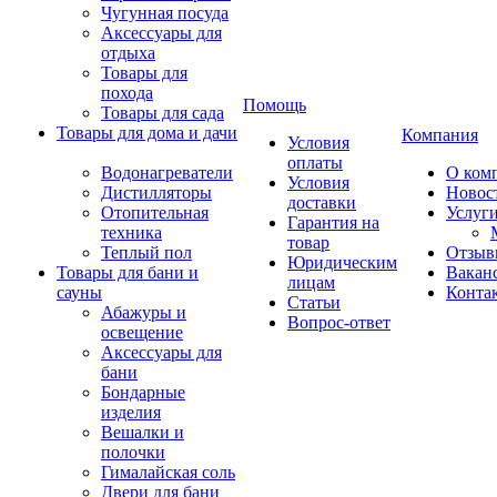
Чугунная посуда
Аксессуары для
отдыха
Товары для
похода
Помощь
Товары для сада
Товары для дома и дачи
Компания
Условия
оплаты
Водонагреватели
О ком
Условия
Дистилляторы
Новос
доставки
Отопительная
Услуг
Гарантия на
техника
товар
Теплый пол
Отзыв
Юридическим
Товары для бани и
Вакан
лицам
сауны
Конта
Статьи
Абажуры и
Вопрос-ответ
освещение
Аксессуары для
бани
Бондарные
изделия
Вешалки и
полочки
Гималайская соль
Двери для бани