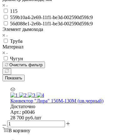
115
559b10a4-2e69-11f1-be3d-002590d59fc9
56d088e1-2e6b-11f1-be3d-002590d59fc9
Элемент дымохода
Труба
Материал
Чугун
Очистить фильтр
Показать
Конвектор "Лира" 150М-130М (цв.черный)
Достаточно
Арт.: р0046
28 700
руб.
/шт
В корзину