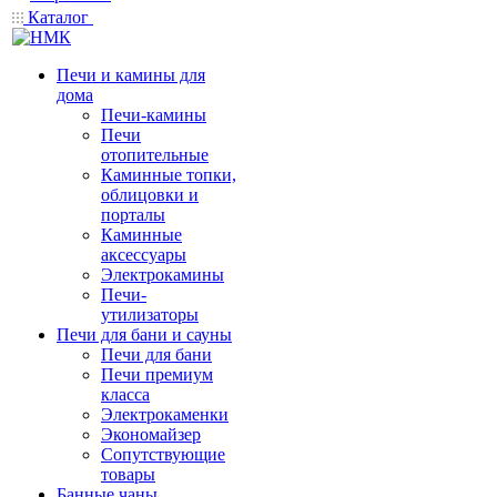
Каталог
Печи и камины для
дома
Печи-камины
Печи
отопительные
Каминные топки,
облицовки и
порталы
Каминные
аксессуары
Электрокамины
Печи-
утилизаторы
Печи для бани и сауны
Печи для бани
Печи премиум
класса
Электрокаменки
Экономайзер
Сопутствующие
товары
Банные чаны