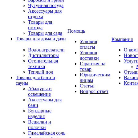
Чугунная посуда
Аксессуары для
отдыха
Товары для
похода
Помощь
Товары для сада
Товары для дома и дачи
Компания
Условия
оплаты
Водонагреватели
О ком
Условия
Дистилляторы
Новос
доставки
Отопительная
Услуг
Гарантия на
техника
товар
Теплый пол
Отзыв
Юридическим
Товары для бани и
Вакан
лицам
сауны
Конта
Статьи
Абажуры и
Вопрос-ответ
освещение
Аксессуары для
бани
Бондарные
изделия
Вешалки и
полочки
Гималайская соль