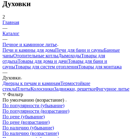
Духовки
2
Главная
—
Каталог
—
Печное и каминное литье
Печи и камины для дома
Печи для бани и сауны
Банные
чаны
Отопительные котлы
Дымоходы
Товары для
отдыха
Товары для дома и дачи
Товары для бани и
сауны
Товары для систем отопления
Товары для монтажа
—
Духовки
Дверцы к печам и каминам
Термостойкие
стекла
Плиты
Колосники
Задвижки, решетки
Фигурное литье
Фильтр
По умолчанию (возрастание)
По популярности (убывание)
По популярности (возрастание)
По цене (убывание)
По цене (возрастание)
По наличию (убывание)
По наличию (возрастание)