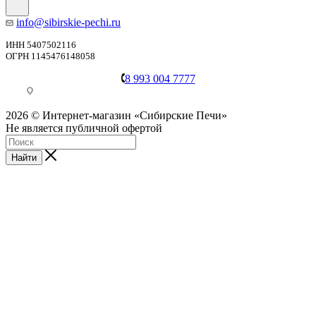
info@sibirskie-pechi.ru
ИНН 5407502116
ОГРН 1145476148058
8 993 004 7777
Пункт выдачи: Иркутск, ул. Генерала Доватора, 21А
2026 © Интернет-магазин «Сибирские Печи»
Не является публичной офертой
Найти