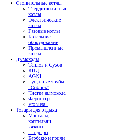
Отопительные котлы
Твердотопливные
котлы
Электрические
котлы
Газовые котлы
Котельное
оборудование
Промышленные
котлы
Дымоходы
Теплов и Сухов
КПД
AGNI
Чугунные трубы
"Сибирь"
Чистка дымохода
Ферингер
ProMetall
Товары для отдыха
Мангалы,
коптильни,
казаны
Тандыры
Барбекю и грили