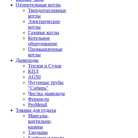
Отопительные котлы
Твердотопливные
котлы
Электрические
котлы
Газовые котлы
Котельное
оборудование
Промышленные
котлы
Дымоходы
Теплов и Сухов
КПД
AGNI
Чугунные трубы
"Сибирь"
Чистка дымохода
Ферингер
ProMetall
Товары для отдыха
Мангалы,
коптильни,
казаны
Тандыры
Барбекю и грили