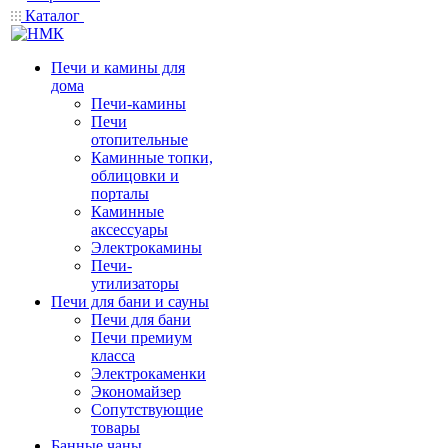
Каталог
Печи и камины для
дома
Печи-камины
Печи
отопительные
Каминные топки,
облицовки и
порталы
Каминные
аксессуары
Электрокамины
Печи-
утилизаторы
Печи для бани и сауны
Печи для бани
Печи премиум
класса
Электрокаменки
Экономайзер
Сопутствующие
товары
Банные чаны