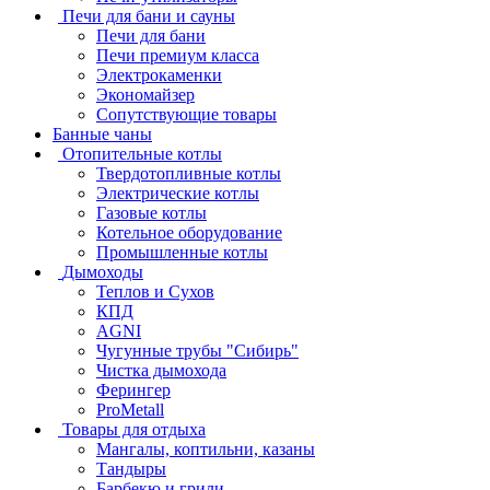
Печи для бани и сауны
Печи для бани
Печи премиум класса
Электрокаменки
Экономайзер
Сопутствующие товары
Банные чаны
Отопительные котлы
Твердотопливные котлы
Электрические котлы
Газовые котлы
Котельное оборудование
Промышленные котлы
Дымоходы
Теплов и Сухов
КПД
AGNI
Чугунные трубы "Сибирь"
Чистка дымохода
Ферингер
ProMetall
Товары для отдыха
Мангалы, коптильни, казаны
Тандыры
Барбекю и грили