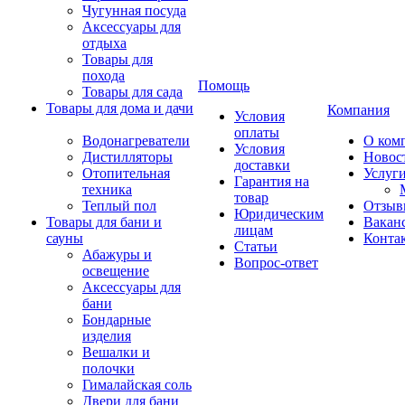
Чугунная посуда
Аксессуары для
отдыха
Товары для
похода
Помощь
Товары для сада
Товары для дома и дачи
Компания
Условия
оплаты
Водонагреватели
О ком
Условия
Дистилляторы
Новос
доставки
Отопительная
Услуг
Гарантия на
техника
товар
Теплый пол
Отзыв
Юридическим
Товары для бани и
Вакан
лицам
сауны
Конта
Статьи
Абажуры и
Вопрос-ответ
освещение
Аксессуары для
бани
Бондарные
изделия
Вешалки и
полочки
Гималайская соль
Двери для бани