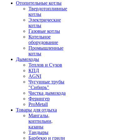
Отопительные котлы
Твердотопливные
котлы
Электрические
котлы
Газовые котлы
Котельное
оборудование
Промышленные
котлы
Дымоходы
Теплов и Сухов
КПД
AGNI
Чугунные трубы
"Сибирь"
Чистка дымохода
Ферингер
ProMetall
Товары для отдыха
Мангалы,
коптильни,
казаны
Тандыры
Барбекю и грили