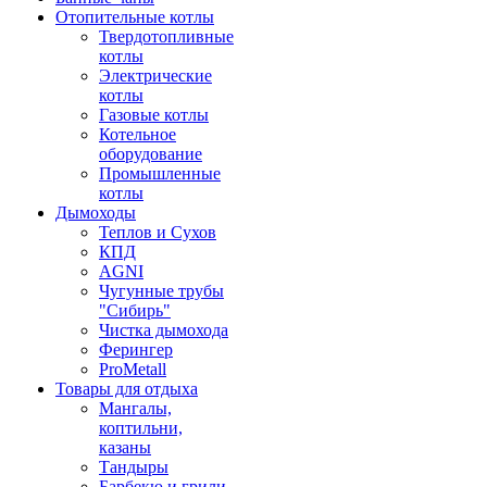
Отопительные котлы
Твердотопливные
котлы
Электрические
котлы
Газовые котлы
Котельное
оборудование
Промышленные
котлы
Дымоходы
Теплов и Сухов
КПД
AGNI
Чугунные трубы
"Сибирь"
Чистка дымохода
Ферингер
ProMetall
Товары для отдыха
Мангалы,
коптильни,
казаны
Тандыры
Барбекю и грили