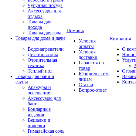
Чугунная посуда
Аксессуары для
отдыха
Товары для
похода
Помощь
Товары для сада
Товары для дома и дачи
Компания
Условия
оплаты
Водонагреватели
О ком
Условия
Дистилляторы
Новос
доставки
Отопительная
Услуг
Гарантия на
техника
товар
Теплый пол
Отзыв
Юридическим
Товары для бани и
Вакан
лицам
сауны
Конта
Статьи
Абажуры и
Вопрос-ответ
освещение
Аксессуары для
бани
Бондарные
изделия
Вешалки и
полочки
Гималайская соль