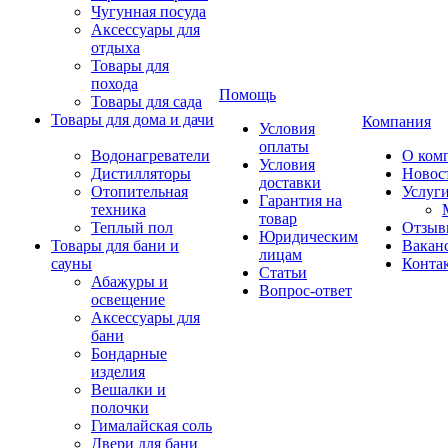
Чугунная посуда
Аксессуары для
отдыха
Товары для
похода
Помощь
Товары для сада
Товары для дома и дачи
Компания
Условия
оплаты
Водонагреватели
О ком
Условия
Дистилляторы
Новос
доставки
Отопительная
Услуг
Гарантия на
техника
товар
Теплый пол
Отзыв
Юридическим
Товары для бани и
Вакан
лицам
сауны
Конта
Статьи
Абажуры и
Вопрос-ответ
освещение
Аксессуары для
бани
Бондарные
изделия
Вешалки и
полочки
Гималайская соль
Двери для бани