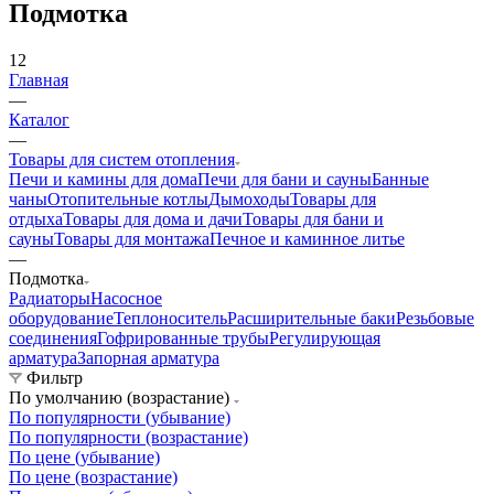
Подмотка
12
Главная
—
Каталог
—
Товары для систем отопления
Печи и камины для дома
Печи для бани и сауны
Банные
чаны
Отопительные котлы
Дымоходы
Товары для
отдыха
Товары для дома и дачи
Товары для бани и
сауны
Товары для монтажа
Печное и каминное литье
—
Подмотка
Радиаторы
Насосное
оборудование
Теплоноситель
Расширительные баки
Резьбовые
соединения
Гофрированные трубы
Регулирующая
арматура
Запорная арматура
Фильтр
По умолчанию (возрастание)
По популярности (убывание)
По популярности (возрастание)
По цене (убывание)
По цене (возрастание)