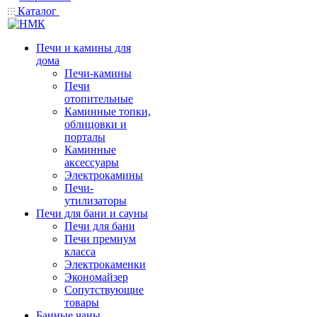
Каталог
Печи и камины для
дома
Печи-камины
Печи
отопительные
Каминные топки,
облицовки и
порталы
Каминные
аксессуары
Электрокамины
Печи-
утилизаторы
Печи для бани и сауны
Печи для бани
Печи премиум
класса
Электрокаменки
Экономайзер
Сопутствующие
товары
Банные чаны