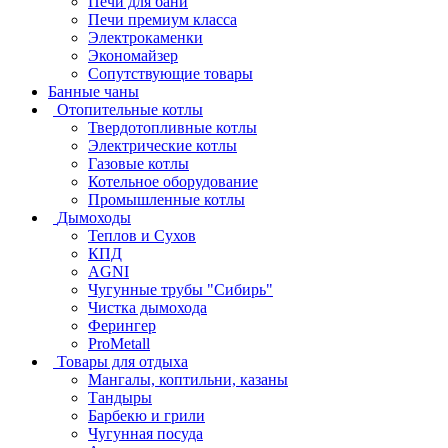
Печи для бани
Печи премиум класса
Электрокаменки
Экономайзер
Сопутствующие товары
Банные чаны
Отопительные котлы
Твердотопливные котлы
Электрические котлы
Газовые котлы
Котельное оборудование
Промышленные котлы
Дымоходы
Теплов и Сухов
КПД
AGNI
Чугунные трубы "Сибирь"
Чистка дымохода
Ферингер
ProMetall
Товары для отдыха
Мангалы, коптильни, казаны
Тандыры
Барбекю и грили
Чугунная посуда