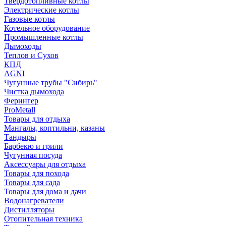
Твердотопливные котлы
Электрические котлы
Газовые котлы
Котельное оборудование
Промышленные котлы
Дымоходы
Теплов и Сухов
КПД
AGNI
Чугунные трубы "Сибирь"
Чистка дымохода
Ферингер
ProMetall
Товары для отдыха
Мангалы, коптильни, казаны
Тандыры
Барбекю и грили
Чугунная посуда
Аксессуары для отдыха
Товары для похода
Товары для сада
Товары для дома и дачи
Водонагреватели
Дистилляторы
Отопительная техника