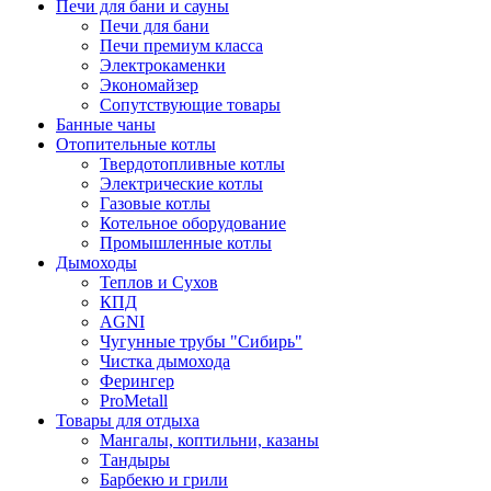
Печи для бани и сауны
Печи для бани
Печи премиум класса
Электрокаменки
Экономайзер
Сопутствующие товары
Банные чаны
Отопительные котлы
Твердотопливные котлы
Электрические котлы
Газовые котлы
Котельное оборудование
Промышленные котлы
Дымоходы
Теплов и Сухов
КПД
AGNI
Чугунные трубы "Сибирь"
Чистка дымохода
Ферингер
ProMetall
Товары для отдыха
Мангалы, коптильни, казаны
Тандыры
Барбекю и грили