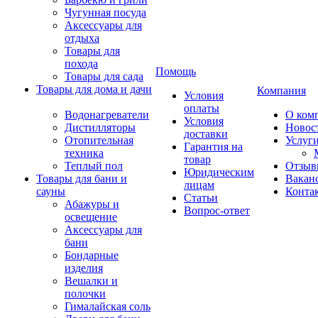
Чугунная посуда
Аксессуары для
отдыха
Товары для
похода
Помощь
Товары для сада
Товары для дома и дачи
Компания
Условия
оплаты
Водонагреватели
О ком
Условия
Дистилляторы
Новос
доставки
Отопительная
Услуг
Гарантия на
техника
товар
Теплый пол
Отзыв
Юридическим
Товары для бани и
Вакан
лицам
сауны
Конта
Статьи
Абажуры и
Вопрос-ответ
освещение
Аксессуары для
бани
Бондарные
изделия
Вешалки и
полочки
Гималайская соль