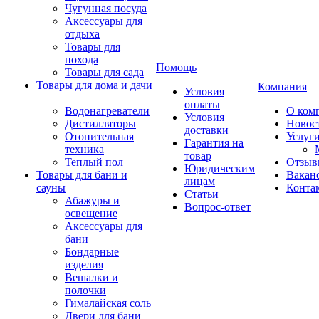
Чугунная посуда
Аксессуары для
отдыха
Товары для
похода
Помощь
Товары для сада
Товары для дома и дачи
Компания
Условия
оплаты
Водонагреватели
О ком
Условия
Дистилляторы
Новос
доставки
Отопительная
Услуг
Гарантия на
техника
товар
Теплый пол
Отзыв
Юридическим
Товары для бани и
Вакан
лицам
сауны
Конта
Статьи
Абажуры и
Вопрос-ответ
освещение
Аксессуары для
бани
Бондарные
изделия
Вешалки и
полочки
Гималайская соль
Двери для бани