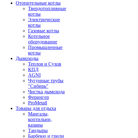
Отопительные котлы
Твердотопливные
котлы
Электрические
котлы
Газовые котлы
Котельное
оборудование
Промышленные
котлы
Дымоходы
Теплов и Сухов
КПД
AGNI
Чугунные трубы
"Сибирь"
Чистка дымохода
Ферингер
ProMetall
Товары для отдыха
Мангалы,
коптильни,
казаны
Тандыры
Барбекю и грили