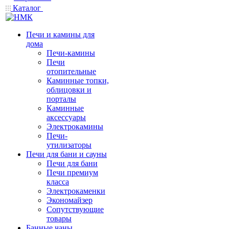
Каталог
Печи и камины для
дома
Печи-камины
Печи
отопительные
Каминные топки,
облицовки и
порталы
Каминные
аксессуары
Электрокамины
Печи-
утилизаторы
Печи для бани и сауны
Печи для бани
Печи премиум
класса
Электрокаменки
Экономайзер
Сопутствующие
товары
Банные чаны