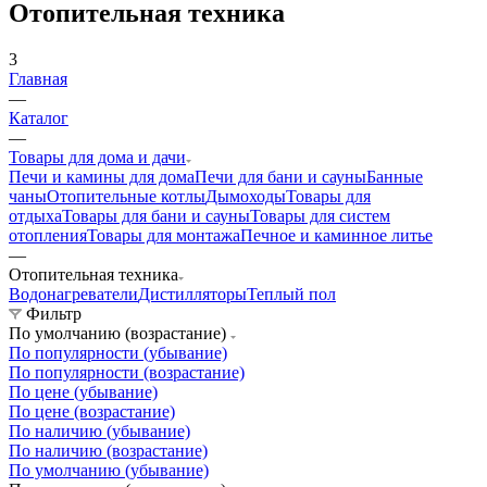
Отопительная техника
3
Главная
—
Каталог
—
Товары для дома и дачи
Печи и камины для дома
Печи для бани и сауны
Банные
чаны
Отопительные котлы
Дымоходы
Товары для
отдыха
Товары для бани и сауны
Товары для систем
отопления
Товары для монтажа
Печное и каминное литье
—
Отопительная техника
Водонагреватели
Дистилляторы
Теплый пол
Фильтр
По умолчанию (возрастание)
По популярности (убывание)
По популярности (возрастание)
По цене (убывание)
По цене (возрастание)
По наличию (убывание)
По наличию (возрастание)
По умолчанию (убывание)