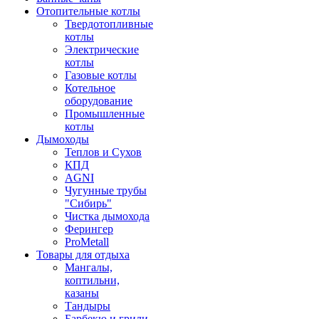
Отопительные котлы
Твердотопливные
котлы
Электрические
котлы
Газовые котлы
Котельное
оборудование
Промышленные
котлы
Дымоходы
Теплов и Сухов
КПД
AGNI
Чугунные трубы
"Сибирь"
Чистка дымохода
Ферингер
ProMetall
Товары для отдыха
Мангалы,
коптильни,
казаны
Тандыры
Барбекю и грили