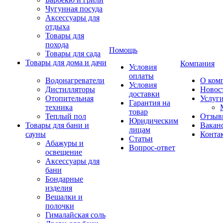
Чугунная посуда
Аксессуары для
отдыха
Товары для
похода
Помощь
Товары для сада
Товары для дома и дачи
Компания
Условия
оплаты
Водонагреватели
О ком
Условия
Дистилляторы
Новос
доставки
Отопительная
Услуг
Гарантия на
техника
товар
Теплый пол
Отзыв
Юридическим
Товары для бани и
Вакан
лицам
сауны
Конта
Статьи
Абажуры и
Вопрос-ответ
освещение
Аксессуары для
бани
Бондарные
изделия
Вешалки и
полочки
Гималайская соль