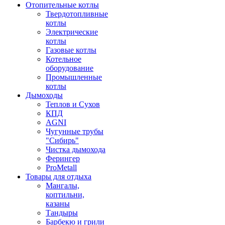
Отопительные котлы
Твердотопливные
котлы
Электрические
котлы
Газовые котлы
Котельное
оборудование
Промышленные
котлы
Дымоходы
Теплов и Сухов
КПД
AGNI
Чугунные трубы
"Сибирь"
Чистка дымохода
Ферингер
ProMetall
Товары для отдыха
Мангалы,
коптильни,
казаны
Тандыры
Барбекю и грили