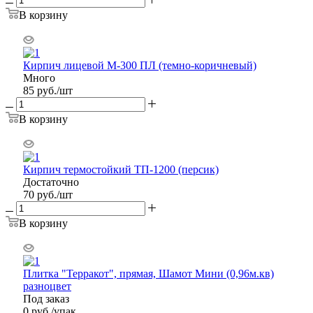
В корзину
Кирпич лицевой М-300 ПЛ (темно-коричневый)
Много
85
руб.
/шт
В корзину
Кирпич термостойкий ТП-1200 (персик)
Достаточно
70
руб.
/шт
В корзину
Плитка "Терракот", прямая, Шамот Мини (0,96м.кв)
разноцвет
Под заказ
0
руб.
/упак