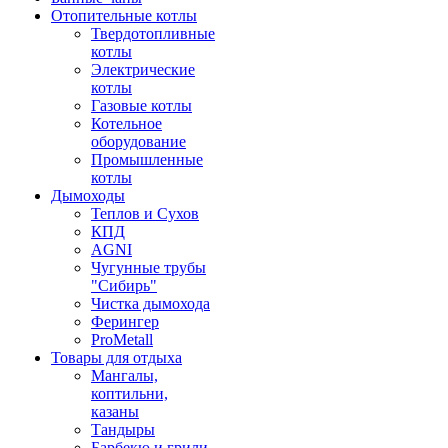
Отопительные котлы
Твердотопливные
котлы
Электрические
котлы
Газовые котлы
Котельное
оборудование
Промышленные
котлы
Дымоходы
Теплов и Сухов
КПД
AGNI
Чугунные трубы
"Сибирь"
Чистка дымохода
Ферингер
ProMetall
Товары для отдыха
Мангалы,
коптильни,
казаны
Тандыры
Барбекю и грили