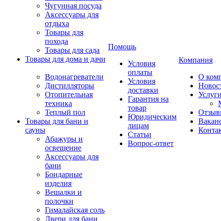
Чугунная посуда
Аксессуары для
отдыха
Товары для
похода
Помощь
Товары для сада
Товары для дома и дачи
Компания
Условия
оплаты
Водонагреватели
О ком
Условия
Дистилляторы
Новос
доставки
Отопительная
Услуг
Гарантия на
техника
товар
Теплый пол
Отзыв
Юридическим
Товары для бани и
Вакан
лицам
сауны
Конта
Статьи
Абажуры и
Вопрос-ответ
освещение
Аксессуары для
бани
Бондарные
изделия
Вешалки и
полочки
Гималайская соль
Двери для бани