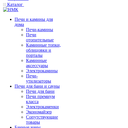
Каталог
Печи и камины для
дома
Печи-камины
Печи
отопительные
Каминные топки,
облицовки и
порталы
Каминные
аксессуары
Электрокамины
Печи-
утилизаторы
Печи для бани и сауны
Печи для бани
Печи премиум
класса
Электрокаменки
Экономайзер
Сопутствующие
товары
Банные чаны