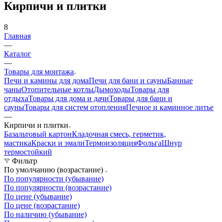
Кирпичи и плитки
8
Главная
—
Каталог
—
Товары для монтажа
Печи и камины для дома
Печи для бани и сауны
Банные
чаны
Отопительные котлы
Дымоходы
Товары для
отдыха
Товары для дома и дачи
Товары для бани и
сауны
Товары для систем отопления
Печное и каминное литье
—
Кирпичи и плитки
Базальтовый картон
Кладочная смесь, герметик,
мастика
Краски и эмали
Термоизоляция
Фольга
Шнур
термостойкий
Фильтр
По умолчанию (возрастание)
По популярности (убывание)
По популярности (возрастание)
По цене (убывание)
По цене (возрастание)
По наличию (убывание)