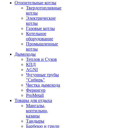
Отопительные котлы
Твердотопливные
котлы
Электрические
котлы
Газовые котлы
Котельное
оборудование
Промышленные
котлы
Дымоходы
Теплов и Сухов
КПД
AGNI
Чугунные трубы
"Сибирь"
Чистка дымохода
Ферингер
ProMetall
Товары для отдыха
Мангалы,
коптильни,
казаны
Тандыры
Барбекю и грили