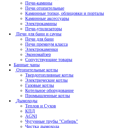
Печи-камины
Печи отопительные
Каминные топки, облицовки и порталы
Каминные аксессуары
Электрокамины
Печи-утилизаторы
Печи для бани и сауны
Печи для бани
Печи премиум класса
Электрокаменки
Экономайзер
Сопутствующие товары
Банные чаны
Отопительные котлы
Твердотопливные котлы
Электрические котлы
Газовые котлы
Котельное оборудование
Промышленные котлы
Дымоходы
Теплов и Сухов
КПД
AGNI
Чугунные трубы "Сибирь"
Чистка дымохода