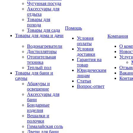
Чугунная посуда
Аксессуары для
отдыха
Товары для
похода
Помощь
Товары для сада
Товары для дома и дачи
Компания
Условия
оплаты
Водонагреватели
О ком
Условия
Дистилляторы
Новос
доставки
Отопительная
Услуг
Гарантия на
техника
товар
Теплый пол
Отзыв
Юридическим
Товары для бани и
Вакан
лицам
сауны
Конта
Статьи
Абажуры и
Вопрос-ответ
освещение
Аксессуары для
бани
Бондарные
изделия
Вешалки и
полочки
Гималайская соль
Двери для бани