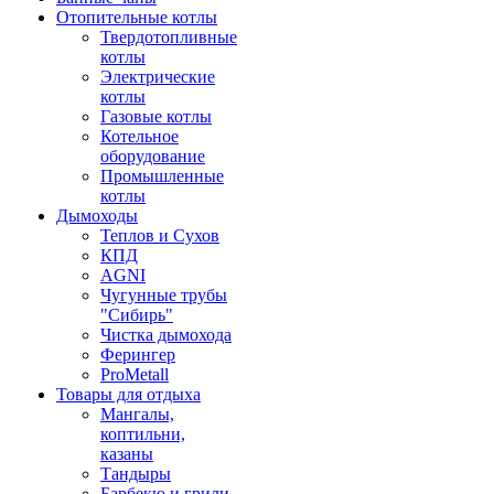
Отопительные котлы
Твердотопливные
котлы
Электрические
котлы
Газовые котлы
Котельное
оборудование
Промышленные
котлы
Дымоходы
Теплов и Сухов
КПД
AGNI
Чугунные трубы
"Сибирь"
Чистка дымохода
Ферингер
ProMetall
Товары для отдыха
Мангалы,
коптильни,
казаны
Тандыры
Барбекю и грили