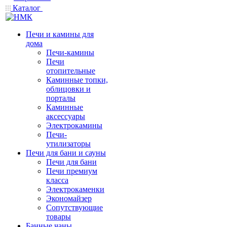
Каталог
Печи и камины для
дома
Печи-камины
Печи
отопительные
Каминные топки,
облицовки и
порталы
Каминные
аксессуары
Электрокамины
Печи-
утилизаторы
Печи для бани и сауны
Печи для бани
Печи премиум
класса
Электрокаменки
Экономайзер
Сопутствующие
товары
Банные чаны