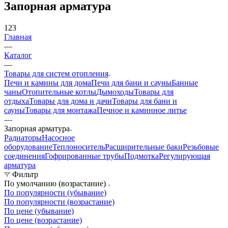
Запорная арматура
123
Главная
—
Каталог
—
Товары для систем отопления
Печи и камины для дома
Печи для бани и сауны
Банные
чаны
Отопительные котлы
Дымоходы
Товары для
отдыха
Товары для дома и дачи
Товары для бани и
сауны
Товары для монтажа
Печное и каминное литье
—
Запорная арматура
Радиаторы
Насосное
оборудование
Теплоноситель
Расширительные баки
Резьбовые
соединения
Гофрированные трубы
Подмотка
Регулирующая
арматура
Фильтр
По умолчанию (возрастание)
По популярности (убывание)
По популярности (возрастание)
По цене (убывание)
По цене (возрастание)