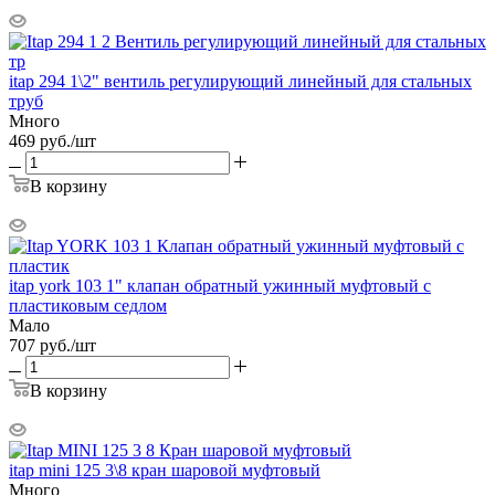
itap 294 1\2" вентиль регулирующий линейный для стальных
труб
Много
469
руб.
/шт
В корзину
itap york 103 1" клапан обратный ужинный муфтовый с
пластиковым седлом
Мало
707
руб.
/шт
В корзину
itap mini 125 3\8 кран шаровой муфтовый
Много