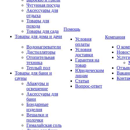
Чугунная посуда
Аксессуары для
отдыха
Товары для
похода
Помощь
Товары для сада
Товары для дома и дачи
Компания
Условия
оплаты
Водонагреватели
О ком
Условия
Дистилляторы
Новос
доставки
Отопительная
Услуг
Гарантия на
техника
товар
Теплый пол
Отзыв
Юридическим
Товары для бани и
Вакан
лицам
сауны
Конта
Статьи
Абажуры и
Вопрос-ответ
освещение
Аксессуары для
бани
Бондарные
изделия
Вешалки и
полочки
Гималайская соль