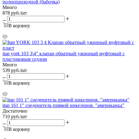
полнопроходной (бабочка)
Много
878
руб.
/шт
В корзину
itap york 103 3\4" клапан обратный ужинный муфтовый с
пластиковым седлом
Много
539
руб.
/шт
В корзину
itap 161 1" соеденитель прямой никелиров. "американка"
Достаточно
710
руб.
/шт
В корзину