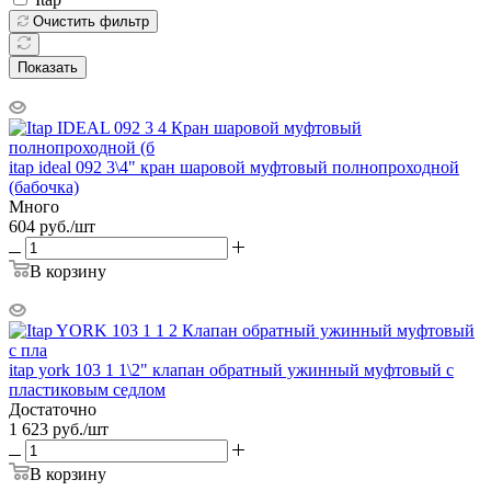
Очистить фильтр
Показать
itap ideal 092 3\4" кран шаровой муфтовый полнопроходной
(бабочка)
Много
604
руб.
/шт
В корзину
itap york 103 1 1\2" клапан обратный ужинный муфтовый с
пластиковым седлом
Достаточно
1 623
руб.
/шт
В корзину