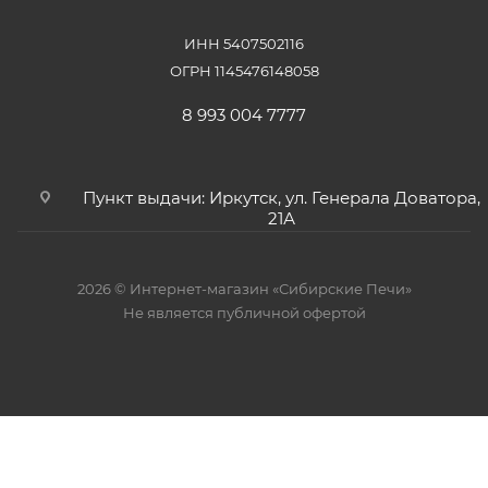
ИНН 5407502116
ОГРН 1145476148058
8 993 004 7777
Пункт выдачи: Иркутск, ул. Генерала Доватора,
21А
2026 © Интернет-магазин «Сибирские Печи»
Не является публичной офертой